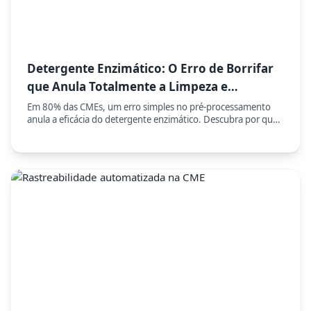
Detergente Enzimático: O Erro de Borrifar
que Anula Totalmente a Limpeza e
Compromete a Esterilização
Em 80% das CMEs, um erro simples no pré-processamento
anula a eficácia do detergente enzimático. Descubra por que
borrifar o detergente compromete a esterilização e como a
imersão imediata é o único protocolo seguro.